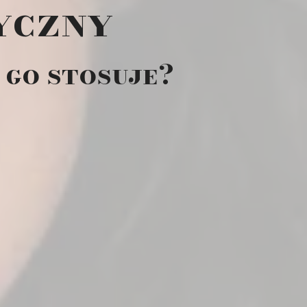
yczny
ę go stosuje?