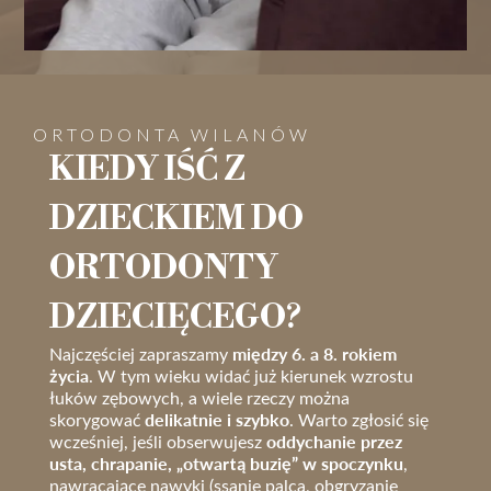
ORTODONTA WILANÓW
KIEDY IŚĆ Z
DZIECKIEM DO
ORTODONTY
DZIECIĘCEGO?
między 6. a 8. rokiem
Najczęściej zapraszamy
życia
. W tym wieku widać już kierunek wzrostu
łuków zębowych, a wiele rzeczy można
delikatnie i szybko
skorygować
. Warto zgłosić się
oddychanie przez
wcześniej, jeśli obserwujesz
usta, chrapanie, „otwartą buzię” w spoczynku
,
nawracające nawyki (ssanie palca, obgryzanie