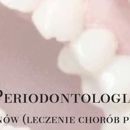
Periodontologi
w (leczenie chorób pr