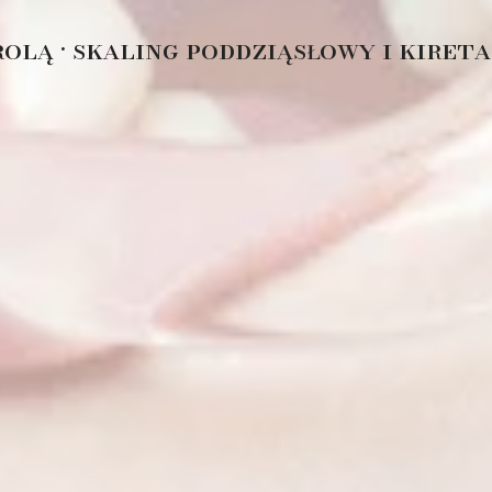
olą • skaling poddziąsłowy i kireta