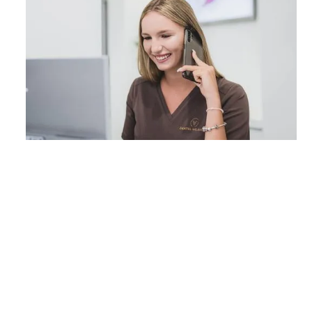
DENTYSTA WARSZAWA
— SZYBKIE TERMINY,
KLAROWNY KOSZT,
LECZENIE BEZ STRESU.