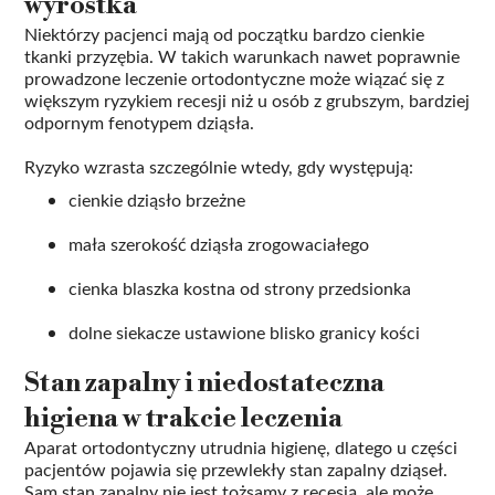
wyrostka
Niektórzy pacjenci mają od początku bardzo cienkie
tkanki przyzębia. W takich warunkach nawet poprawnie
prowadzone leczenie ortodontyczne może wiązać się z
większym ryzykiem recesji niż u osób z grubszym, bardziej
odpornym fenotypem dziąsła.
Ryzyko wzrasta szczególnie wtedy, gdy występują:
cienkie dziąsło brzeżne
mała szerokość dziąsła zrogowaciałego
cienka blaszka kostna od strony przedsionka
dolne siekacze ustawione blisko granicy kości
Stan zapalny i niedostateczna
higiena w trakcie leczenia
Aparat ortodontyczny utrudnia higienę, dlatego u części
pacjentów pojawia się przewlekły stan zapalny dziąseł.
Sam stan zapalny nie jest tożsamy z recesją, ale może