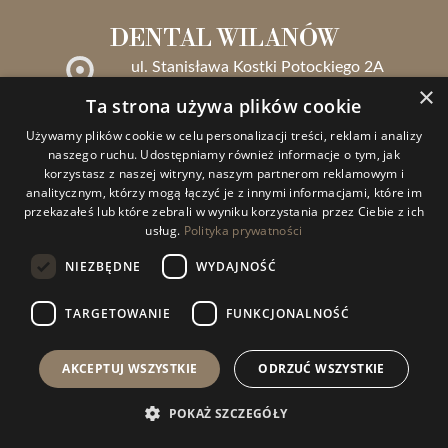
DENTAL WILANÓW
ul. Stanisława Kostki Potockiego 2A
02-985 Warszawa – Wilanów
×
Ta strona używa plików cookie
+48 883 388 080
Używamy plików cookie w celu personalizacji treści, reklam i analizy
recepcja@dentalwilanow.pl
naszego ruchu. Udostępniamy również informacje o tym, jak
korzystasz z naszej witryny, naszym partnerom reklamowym i
analitycznym, którzy mogą łączyć je z innymi informacjami, które im
MASZ PYTANIA?
przekazałeś lub które zebrali w wyniku korzystania przez Ciebie z ich
usług.
Polityka prywatności
NAPISZ DO NAS
NIEZBĘDNE
WYDAJNOŚĆ
ZAOBSERWUJ NAS
TARGETOWANIE
FUNKCJONALNOŚĆ
AKCEPTUJ WSZYSTKIE
ODRZUĆ WSZYSTKIE
POKAŻ SZCZEGÓŁY