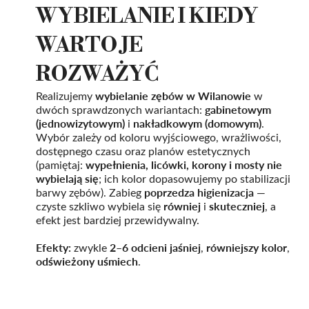
WYBIELANIE I KIEDY
WARTO JE
ROZWAŻYĆ
wybielanie zębów w Wilanowie
Realizujemy
w
gabinetowym
dwóch sprawdzonych wariantach:
(jednowizytowym)
nakładkowym (domowym)
i
.
Wybór zależy od koloru wyjściowego, wrażliwości,
dostępnego czasu oraz planów estetycznych
wypełnienia, licówki, korony i mosty nie
(pamiętaj:
wybielają się
; ich kolor dopasowujemy po stabilizacji
poprzedza higienizacja
barwy zębów). Zabieg
—
równiej
skuteczniej
czyste szkliwo wybiela się
i
, a
efekt jest bardziej przewidywalny.
Efekty:
2–6 odcieni jaśniej
równiejszy kolor
zwykle
,
,
odświeżony uśmiech
.