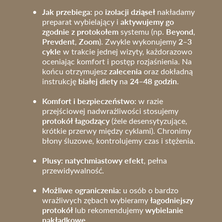
Jak przebiega:
izolacji dziąseł
po
nakładamy
aktywujemy go
preparat wybielający i
zgodnie z protokołem
Beyond
systemu (np.
,
Prevdent
Zoom
2–3
,
). Zwykle wykonujemy
cykle
w trakcie jednej wizyty, każdorazowo
oceniając komfort i postęp rozjaśnienia. Na
zalecenia
końcu otrzymujesz
oraz dokładną
białej diety
24–48 godzin
instrukcję
na
.
Komfort i bezpieczeństwo:
w razie
przejściowej nadwrażliwości stosujemy
protokół łagodzący
(żele desensytyzujące,
krótkie przerwy między cyklami). Chronimy
błony śluzowe, kontrolujemy czas i stężenia.
Plusy: natychmiastowy efekt
, pełna
przewidywalność.
Możliwe ograniczenia:
u osób o bardzo
łagodniejszy
wrażliwych zębach wybieramy
protokół
wybielanie
lub rekomendujemy
nakładkowe
.