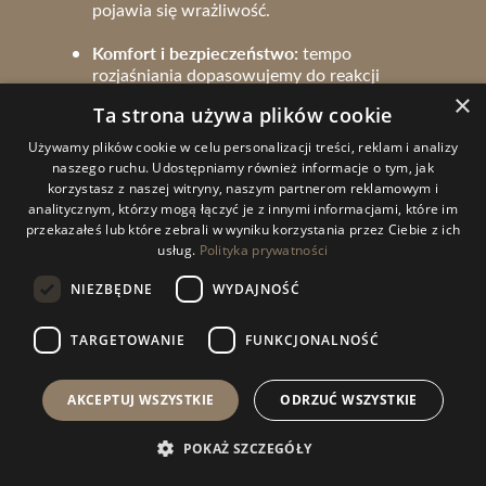
pojawia się wrażliwość.
Komfort i bezpieczeństwo:
tempo
rozjaśniania dopasowujemy do reakcji
przerwy
szkliwa; przy wrażliwości wdrażamy
,
×
Ta strona używa plików cookie
zmianę stężenia
żele łagodzące lub
.
Używamy plików cookie w celu personalizacji treści, reklam i analizy
Plusy:
równomierny kolor
niższe
bardzo
,
naszego ruchu. Udostępniamy również informacje o tym, jak
ryzyko wrażliwości
boostery
, proste „
” po
korzystasz z naszej witryny, naszym partnerom reklamowym i
miesiącach.
analitycznym, którzy mogą łączyć je z innymi informacjami, które im
przekazałeś lub które zebrali w wyniku korzystania przez Ciebie z ich
Możliwe ograniczenia:
wolniejsza
to metoda
usług.
Polityka prywatności
— nie dla osób potrzebujących efektu „na
NIEZBĘDNE
WYDAJNOŚĆ
jutro”.
Cena:
od 1500 zł
.
TARGETOWANIE
FUNKCJONALNOŚĆ
wybielanie gabinetowe w
To szybkie, nadzorowane
Warszawie
, z ochroną dziąseł i jasnym planem
AKCEPTUJ WSZYSTKIE
ODRZUĆ WSZYSTKIE
utrzymania efektu.
POKAŻ SZCZEGÓŁY